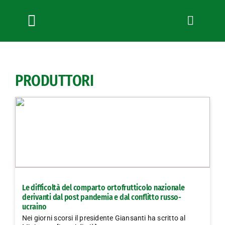
Salta
al
contenuto
Toggle
Navigation
Chi siamo
Servizi
PRODUTTORI
News
Bandi
Formazione
Convenzioni
L’Agricoltore cuneese
Fotogallery
Le difficoltà del comparto ortofrutticolo nazionale
Lavora con noi
derivanti dal post pandemia e dal conflitto russo-
ucraino
Contatti
Nei giorni scorsi il presidente Giansanti ha scritto al