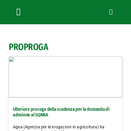
Salta
al
contenuto
Toggle
Navigation
Chi siamo
Servizi
PROPROGA
News
Bandi
Formazione
Convenzioni
L’Agricoltore cuneese
Fotogallery
Ulteriore proroga della scadenza per la domanda di
Lavora con noi
adesione al SQNBA
Contatti
Agea (Agenzia per le erogazioni in agricoltura) ha