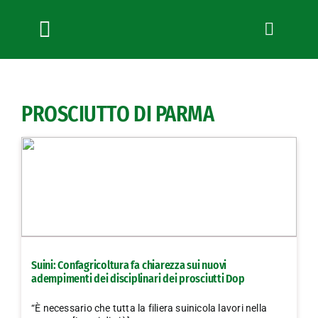
Salta
al
contenuto
Toggle
Navigation
Chi siamo
Servizi
PROSCIUTTO DI PARMA
News
Bandi
Formazione
Convenzioni
L’Agricoltore cuneese
Fotogallery
Suini: Confagricoltura fa chiarezza sui nuovi
Lavora con noi
adempimenti dei disciplinari dei prosciutti Dop
Contatti
“È necessario che tutta la filiera suinicola lavori nella