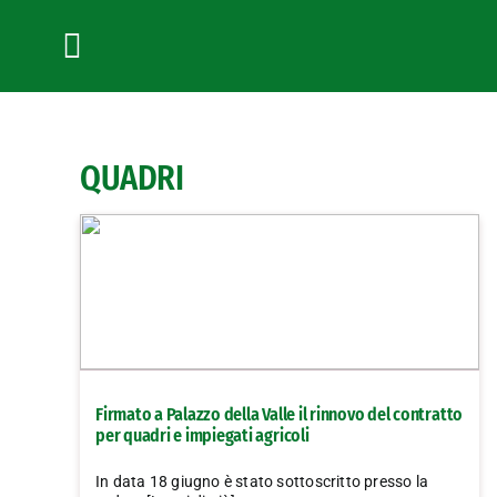
Salta
al
contenuto
Toggle
Navigation
QUADRI
Firmato a Palazzo della Valle il rinnovo del contratto
per quadri e impiegati agricoli
In data 18 giugno è stato sottoscritto presso la