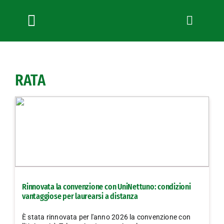
Salta
al
contenuto
Toggle
Navigation
Chi siamo
Servizi
RATA
News
Bandi
Formazione
Convenzioni
L’Agricoltore cuneese
Fotogallery
Rinnovata la convenzione con UniNettuno: condizioni
Lavora con noi
vantaggiose per laurearsi a distanza
Contatti
È stata rinnovata per l'anno 2026 la convenzione con