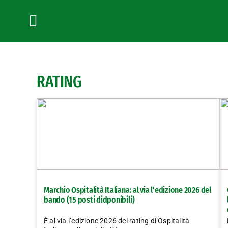
Salta
al
contenuto
Toggle
Navigation
RATING
Marchio Ospitalità Italiana: al via l’edizione 2026 del
bando (15 posti didponibili)
È al via l’edizione 2026 del rating di Ospitalità