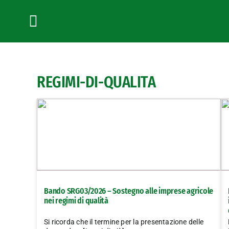
Salta
al
contenuto
Toggle
Navigation
REGIMI-DI-QUALITA
Bando SRG03/2026 – Sostegno alle imprese agricole
nei regimi di qualità
Si ricorda che il termine per la presentazione delle