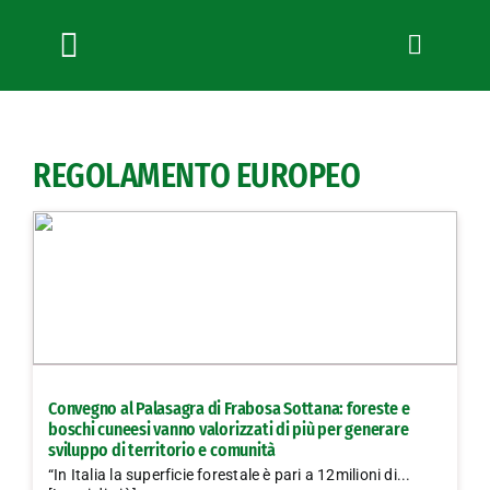
Salta
al
contenuto
Toggle
Navigation
Chi siamo
Servizi
REGOLAMENTO EUROPEO
News
Bandi
Formazione
Convenzioni
L’Agricoltore cuneese
Fotogallery
Convegno al Palasagra di Frabosa Sottana: foreste e
Lavora con noi
boschi cuneesi vanno valorizzati di più per generare
sviluppo di territorio e comunità
Contatti
“In Italia la superficie forestale è pari a 12milioni di...