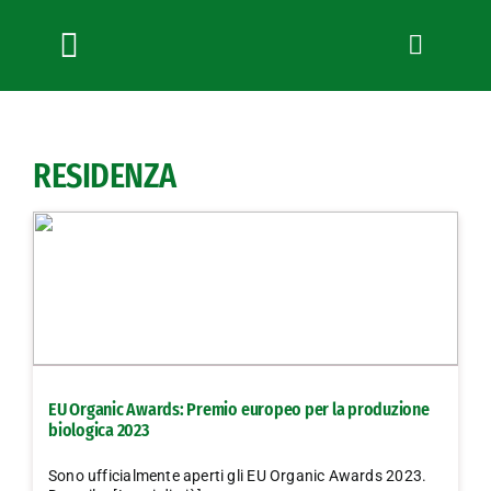
Salta
al
contenuto
Toggle
Navigation
Chi siamo
Servizi
RESIDENZA
News
Bandi
Formazione
Convenzioni
L’Agricoltore cuneese
Fotogallery
EU Organic Awards: Premio europeo per la produzione
Lavora con noi
biologica 2023
Contatti
Sono ufficialmente aperti gli EU Organic Awards 2023.