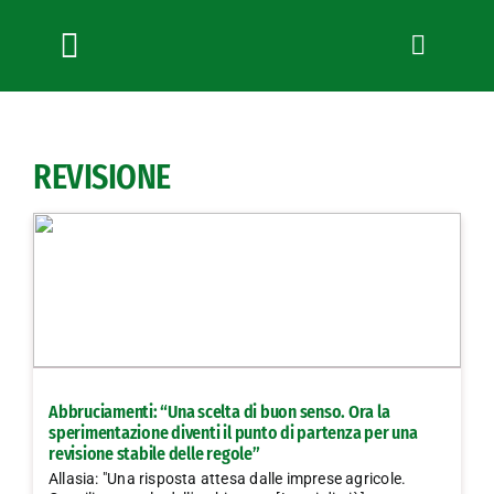
Salta
al
contenuto
Toggle
Navigation
Chi siamo
Servizi
REVISIONE
News
Bandi
Formazione
Convenzioni
L’Agricoltore cuneese
Fotogallery
Abbruciamenti: “Una scelta di buon senso. Ora la
Lavora con noi
sperimentazione diventi il punto di partenza per una
revisione stabile delle regole”
Contatti
Allasia: "Una risposta attesa dalle imprese agricole.