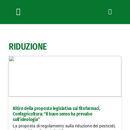
Salta
al
contenuto
Toggle
Navigation
Chi siamo
Servizi
RIDUZIONE
News
Bandi
Formazione
Convenzioni
L’Agricoltore cuneese
Fotogallery
Ritiro della proposta legislativa sui fitofarmaci,
Lavora con noi
Confagricoltura: “Il buon senso ha prevalso
sull’ideologia”
Contatti
La proposta di regolamento sulla riduzione dei pesticidi,