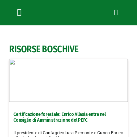
Salta
al
contenuto
Toggle
Navigation
Chi siamo
Servizi
RISORSE BOSCHIVE
News
Bandi
Formazione
Convenzioni
L’Agricoltore cuneese
Fotogallery
Certificazione forestale: Enrico Allasia entra nel
Lavora con noi
Consiglio di Amministrazione del PEFC
Contatti
Il presidente di Confagricoltura Piemonte e Cuneo Enrico