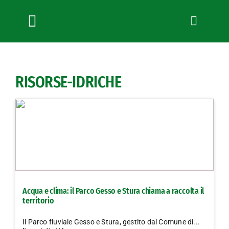
Salta
al
contenuto
Toggle
Navigation
Chi siamo
Servizi
RISORSE-IDRICHE
News
Bandi
Formazione
Convenzioni
L’Agricoltore cuneese
Fotogallery
Acqua e clima: il Parco Gesso e Stura chiama a raccolta il
Lavora con noi
territorio
Contatti
Il Parco fluviale Gesso e Stura, gestito dal Comune di...