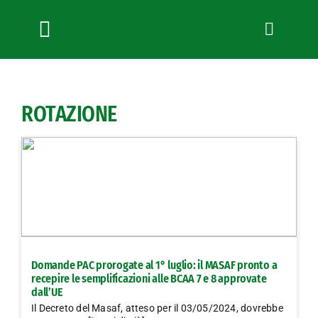
Salta
al
contenuto
Toggle
Navigation
Chi siamo
Servizi
ROTAZIONE
News
Bandi
Formazione
Convenzioni
L’Agricoltore cuneese
Fotogallery
Domande PAC prorogate al 1° luglio: il MASAF pronto a
Lavora con noi
recepire le semplificazioni alle BCAA 7 e 8 approvate
dall’UE
Contatti
Il Decreto del Masaf, atteso per il 03/05/2024, dovrebbe