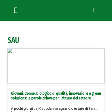
Salta
al
contenuto
Toggle
Navigation
Chi siamo
Servizi
SAU
News
Bandi
Formazione
Convenzioni
L’Agricoltore cuneese
Fotogallery
Giovani, donne, biologico di qualità, innovazione e green
Lavora con noi
solutions: le parole chiave per il futuro del settore
Contatti
A pochi giorni dal Capodanno agrario o estate di San...