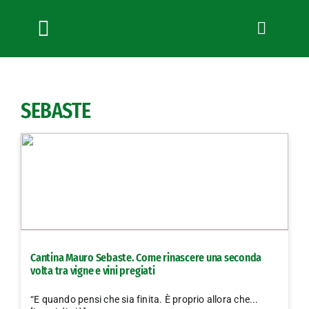
Salta
al
contenuto
Toggle
Navigation
Chi siamo
Servizi
SEBASTE
News
Bandi
Formazione
Convenzioni
L’Agricoltore cuneese
Fotogallery
Cantina Mauro Sebaste. Come rinascere una seconda
Lavora con noi
volta tra vigne e vini pregiati
Contatti
“E quando pensi che sia finita. È proprio allora che...