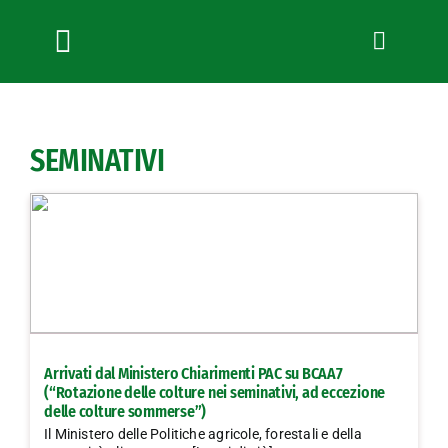
Salta
al
contenuto
Toggle
Navigation
Chi siamo
Servizi
SEMINATIVI
News
Bandi
Formazione
Convenzioni
L’Agricoltore cuneese
Fotogallery
Arrivati dal Ministero Chiarimenti PAC su BCAA7
Lavora con noi
(“Rotazione delle colture nei seminativi, ad eccezione
delle colture sommerse”)
Contatti
Il Ministero delle Politiche agricole, forestali e della