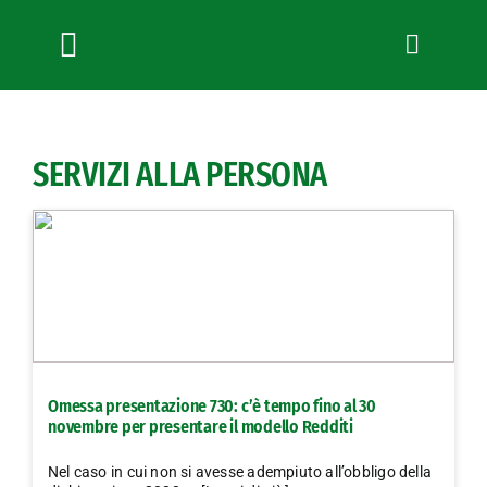
Salta
al
contenuto
Toggle
Navigation
Chi siamo
Servizi
SERVIZI ALLA PERSONA
News
Bandi
Formazione
Convenzioni
L’Agricoltore cuneese
Fotogallery
Omessa presentazione 730: c’è tempo fino al 30
Lavora con noi
novembre per presentare il modello Redditi
Contatti
Nel caso in cui non si avesse adempiuto all’obbligo della