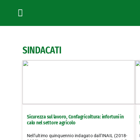
Salta
al
contenuto
Toggle
Navigation
SINDACATI
Sicurezza sul lavoro, Confagricoltura: infortuni in
calo nel settore agricolo
Nell’ultimo quinquennio indagato dall’INAIL (2018-