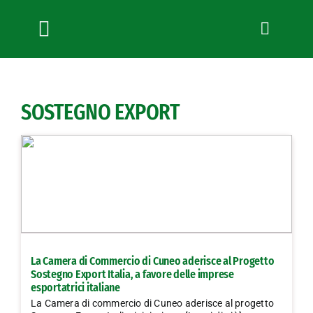
Salta
al
contenuto
Toggle
Navigation
Chi siamo
Servizi
SOSTEGNO EXPORT
News
Bandi
Formazione
Convenzioni
L’Agricoltore cuneese
Fotogallery
La Camera di Commercio di Cuneo aderisce al Progetto
Lavora con noi
Sostegno Export Italia, a favore delle imprese
esportatrici italiane
Contatti
La Camera di commercio di Cuneo aderisce al progetto