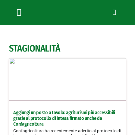
Salta
al
contenuto
Toggle
Navigation
Chi siamo
Servizi
STAGIONALITÀ
News
Bandi
Formazione
Convenzioni
L’Agricoltore cuneese
Fotogallery
Aggiungi un posto a tavola: agriturismi più accessibili
Lavora con noi
grazie al protocollo di intesa firmato anche da
Confagricoltura
Contatti
Confagricoltura ha recentemente aderito al protocollo di