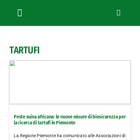
Salta
al
contenuto
Toggle
Navigation
Chi siamo
Servizi
TARTUFI
News
Bandi
Formazione
Convenzioni
L’Agricoltore cuneese
Fotogallery
Peste suina africana: le nuove misure di biosicurezza per
Lavora con noi
la ricerca di tartufi in Piemonte
Contatti
La Regione Piemonte ha comunicato alle Associazioni di