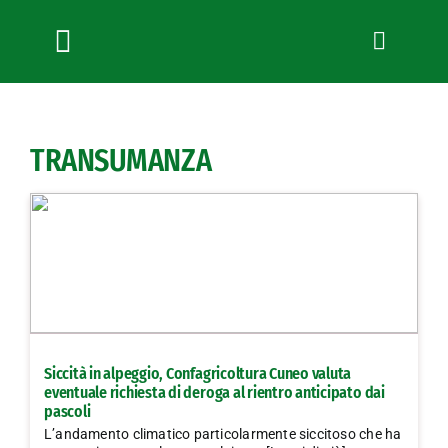
Salta
al
contenuto
Toggle
Navigation
Chi siamo
Servizi
TRANSUMANZA
News
Bandi
Formazione
Convenzioni
L’Agricoltore cuneese
Fotogallery
Siccità in alpeggio, Confagricoltura Cuneo valuta
Lavora con noi
eventuale richiesta di deroga al rientro anticipato dai
pascoli
Contatti
L’andamento climatico particolarmente siccitoso che ha