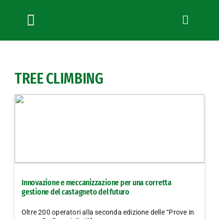
Salta
al
contenuto
Toggle
Navigation
Chi siamo
Servizi
TREE CLIMBING
News
Bandi
Formazione
Convenzioni
L’Agricoltore cuneese
Fotogallery
Innovazione e meccanizzazione per una corretta
Lavora con noi
gestione del castagneto del futuro
Contatti
Oltre 200 operatori alla seconda edizione delle “Prove in