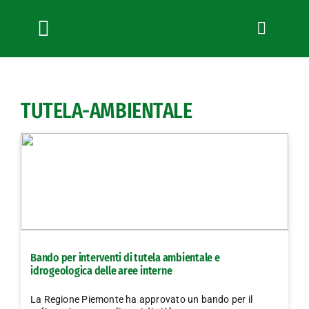
Salta
al
contenuto
Toggle
Navigation
Chi siamo
Servizi
TUTELA-AMBIENTALE
News
Bandi
Formazione
Convenzioni
L’Agricoltore cuneese
Fotogallery
Bando per interventi di tutela ambientale e
Lavora con noi
idrogeologica delle aree interne
Contatti
La Regione Piemonte ha approvato un bando per il