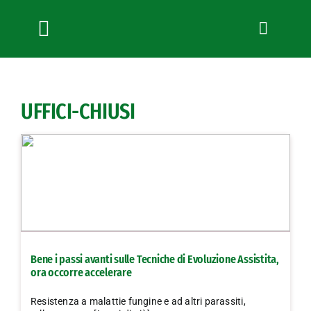
Salta
al
contenuto
Toggle
Navigation
Chi siamo
Servizi
UFFICI-CHIUSI
News
Bandi
Formazione
Convenzioni
L’Agricoltore cuneese
Fotogallery
Bene i passi avanti sulle Tecniche di Evoluzione Assistita,
Lavora con noi
ora occorre accelerare
Contatti
Resistenza a malattie fungine e ad altri parassiti,