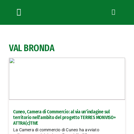
Salta
al
contenuto
Toggle
Navigation
Chi siamo
Servizi
VAL BRONDA
News
Bandi
Formazione
Convenzioni
L’Agricoltore cuneese
Fotogallery
Cuneo, Camera di Commercio: al via un’indagine sul
Lavora con noi
territorio nell’ambito del progetto TERRES MONVISO+
ATTRA(c)TIVE
Contatti
La Camera di commercio di Cuneo ha avviato