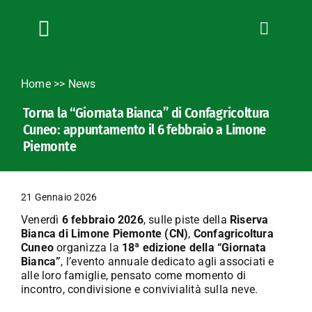
Salta
al
contenuto
Toggle
Navigation
Chi siamo
Home
>>
News
Servizi
Torna la “Giornata Bianca” di Confagricoltura
News
Cuneo: appuntamento il 6 febbraio a Limone
Bandi
Piemonte
Formazione
Convenzioni
21 Gennaio 2026
L’Agricoltore cuneese
Venerdì
6 febbraio 2026
, sulle piste della
Riserva
Bianca di Limone Piemonte (CN)
,
Confagricoltura
Fotogallery
Cuneo
organizza la
18ª edizione della “Giornata
Bianca”
, l’evento annuale dedicato agli associati e
Lavora con noi
alle loro famiglie, pensato come momento di
Contatti
incontro, condivisione e convivialità sulla neve.