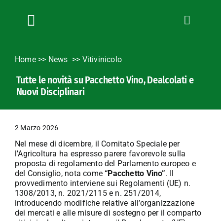
Salta
al
contenuto
Toggle
Navigation
Chi siamo
Home
>>
News
Vitivinicolo
Servizi
Tutte le novità su Pacchetto Vino, Dealcolati e
News
Nuovi Disciplinari
Bandi
Formazione
2 Marzo 2026
Convenzioni
Nel mese di dicembre, il Comitato Speciale per
L’Agricoltore cuneese
l’Agricoltura ha espresso parere favorevole sulla
proposta di regolamento del Parlamento europeo e
Fotogallery
del Consiglio, nota come
“Pacchetto Vino”
. Il
provvedimento interviene sui Regolamenti (UE) n.
Lavora con noi
1308/2013, n. 2021/2115 e n. 251/2014,
introducendo modifiche relative all’organizzazione
Contatti
dei mercati e alle misure di sostegno per il comparto