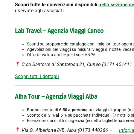
Scopri tutte le convenzioni disponibili
nella sezione de
riservate agli associati.
Lab Travel – Agenzia Viaggi Cuneo
Sconti su proposte da catalogo con i migliori tour opera
Agevolazioni per viaggi su misura, viaggi di nozze, vaca
Offerta valida anche per i soci ANPA
C.so Santorre di Santarosa 21, Cuneo (
0171 451411
Scopri tutti i dettagli
Alba Tour – Agenzia Viaggi Alba
Buono sconto di
€ 50 a persona
per viaggi di gruppo (mi
Sconto dal
3 % al 5 %
su pacchetti individuali (7 notti o p
Esenzione dai diritti di agenzia (eccetto biglietteria aerea
Via G. Alberione 8/B, Alba (
0173 440266 –
info@al