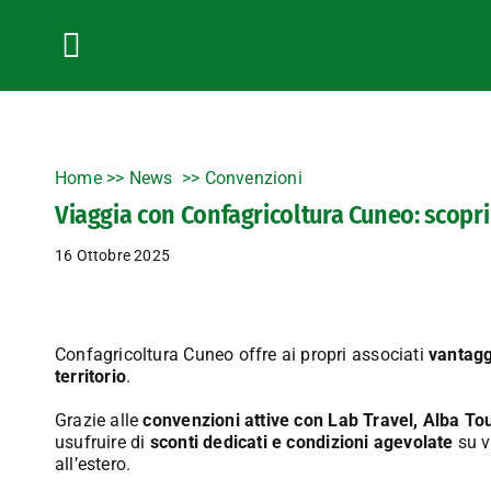
Salta
al
contenuto
Toggle
Navigation
Home
>>
News
Convenzioni
Viaggia con Confagricoltura Cuneo: scopri 
16 Ottobre 2025
Confagricoltura Cuneo offre ai propri associati
vantagg
territorio
.
Grazie alle
convenzioni attive con Lab Travel, Alba Tou
usufruire di
sconti dedicati e condizioni agevolate
su va
all’estero.