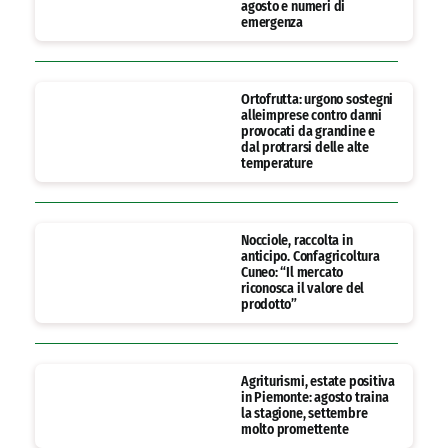
agosto e numeri di
emergenza
Ortofrutta: urgono sostegni
alleimprese contro danni
provocati da grandine e
dal protrarsi delle alte
temperature
Nocciole, raccolta in
anticipo. Confagricoltura
Cuneo: “Il mercato
riconosca il valore del
prodotto”
Agriturismi, estate positiva
in Piemonte: agosto traina
la stagione, settembre
molto promettente