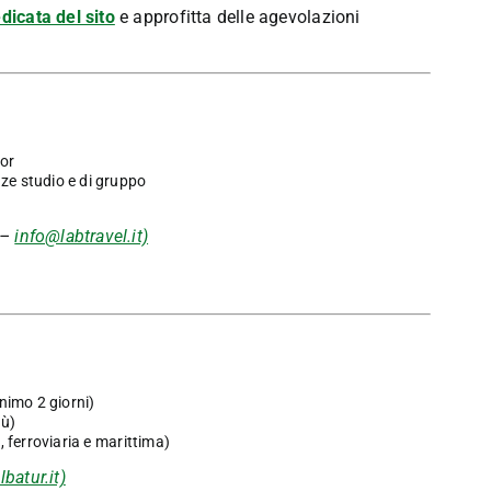
dicata del sito
e approfitta delle agevolazioni
tor
nze studio e di gruppo
 –
info@labtravel.it)
nimo 2 giorni)
iù)
, ferroviaria e marittima)
batur.it)