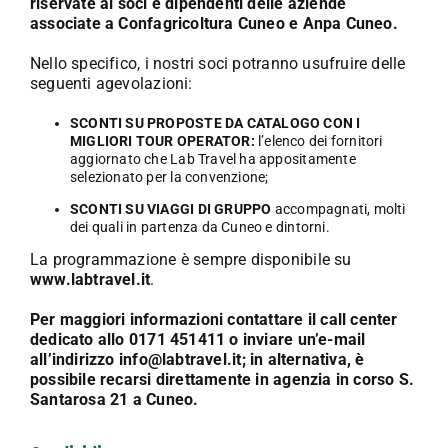
riservate ai soci e dipendenti delle aziende
associate a Confagricoltura Cuneo e Anpa Cuneo.
Nello specifico, i nostri soci potranno usufruire delle
seguenti agevolazioni:
SCONTI SU PROPOSTE DA CATALOGO
CON I
MIGLIORI TOUR OPERATOR:
l’elenco dei fornitori
aggiornato che Lab Travel ha appositamente
selezionato per la convenzione;
SCONTI SU
VIAGGI DI GRUPPO
accompagnati, molti
dei quali in partenza da Cuneo e dintorni.
La programmazione è sempre disponibile su
www.labtravel.it
.
Per maggiori informazioni contattare il call center
dedicato allo 0171 451411 o inviare un’e-mail
all’indirizzo
info@labtravel.it
; in alternativa, è
possibile recarsi direttamente in agenzia in corso S.
Santarosa 21 a Cuneo.