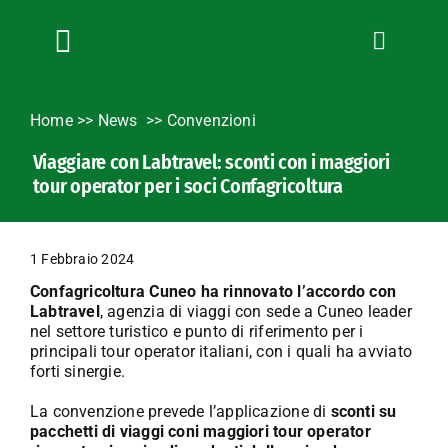
Salta
al
contenuto
Toggle
Navigation
Chi siamo
Home
>>
News
Convenzioni
Servizi
Viaggiare con Labtravel: sconti con i maggiori
News
tour operator per i soci Confagricoltura
Bandi
Formazione
1 Febbraio 2024
Convenzioni
Confagricoltura Cuneo ha rinnovato l’accordo con
L’Agricoltore cuneese
Labtravel
, agenzia di viaggi con sede a Cuneo leader
nel settore turistico e punto di riferimento per i
Fotogallery
principali tour operator italiani, con i quali ha avviato
forti sinergie.
Lavora con noi
La convenzione prevede l’applicazione di
sconti su
Contatti
pacchetti di viaggi coni maggiori tour operator