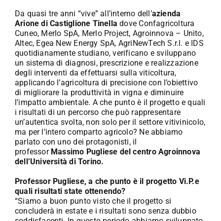
Da quasi tre anni “vive” all’interno dell’
azienda
Arione di Castiglione Tinella
dove Confagricoltura
Cuneo, Merlo SpA, Merlo Project, Agroinnova – Unito,
Altec, Egea New Energy SpA, AgriNewTech S.r.l. e IDS
quotidianamente studiano, verificano e sviluppano
un sistema di diagnosi, prescrizione e realizzazione
degli interventi da effettuarsi sulla viticoltura,
applicando l’agricoltura di precisione con l’obiettivo
di migliorare la produttività in vigna e diminuire
l’impatto ambientale. A che punto è il progetto e quali
i risultati di un percorso che può rappresentare
un’autentica svolta, non solo per il settore vitivinicolo,
ma per l’intero comparto agricolo? Ne abbiamo
parlato con uno dei protagonisti, il
professor
Massimo Pugliese del centro Agroinnova
dell’Università di Torino.
Professor Pugliese, a che punto è il progetto Vi.P.e
quali risultati state ottenendo?
“Siamo a buon punto visto che il progetto si
concluderà in estate e i risultati sono senza dubbio
soddisfacenti. In questo periodo abbiamo sviluppato