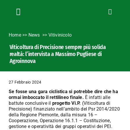
Salta
al
contenuto
Toggle
Navigation
Chi siamo
Home
>>
News
Vitivinicolo
Servizi
Viticoltura di Precisione sempre più solida
News
realtà: l’intervista a Massimo Pugliese di
Bandi
Agroinnova
Formazione
Convenzioni
27 Febbraio 2024
L’Agricoltore cuneese
Se fosse una gara ciclistica si potrebbe dire che ha
ormai imboccato il rettilineo finale.
È infatti alle
Fotogallery
battute conclusive il
progetto Vi.P.
(Viticoltura di
Precisione) finanziato nell’ambito del Psr 2014/2020
Lavora con noi
della Regione Piemonte, dalla misura 16 –
Contatti
Cooperazione, Operazione 16.1.1 – Costituzione,
gestione e operatività dei gruppi operativi dei PEI.