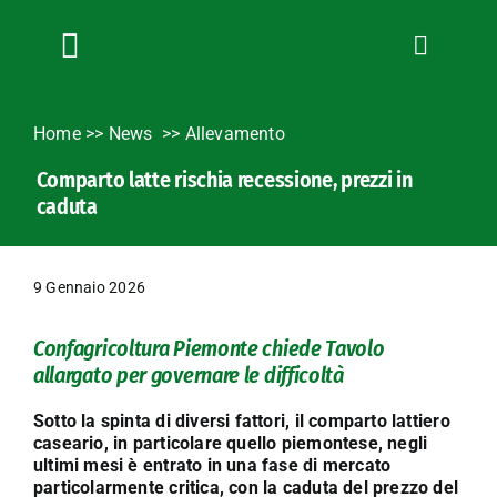
Salta
al
contenuto
Toggle
Navigation
Chi siamo
Home
>>
News
Allevamento
Servizi
Comparto latte rischia recessione, prezzi in
News
caduta
Bandi
Formazione
9 Gennaio 2026
Convenzioni
L’Agricoltore cuneese
Confagricoltura Piemonte chiede Tavolo
allargato per governare le difficoltà
Fotogallery
Lavora con noi
Sotto la spinta di diversi fattori, il comparto lattiero
caseario, in particolare quello piemontese, negli
Contatti
ultimi mesi è entrato in una fase di mercato
particolarmente critica, con la caduta del prezzo del